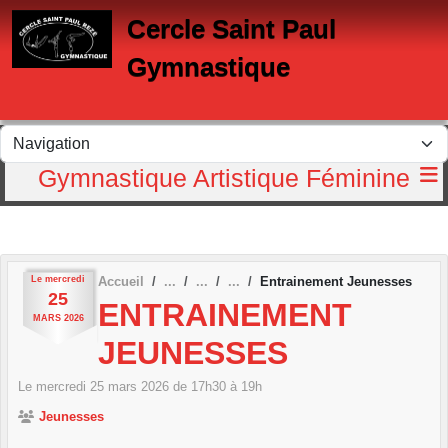
Panneau de gestion des cookies
Cercle Saint Paul
Gymnastique
Gymnastique Artistique Féminine
Le
mercredi
Accueil
Entrainement Jeunesses
25
ENTRAINEMENT
MARS
2026
JEUNESSES
Le
mercredi
25
mars
2026
de 17h30 à 19h
Jeunesses