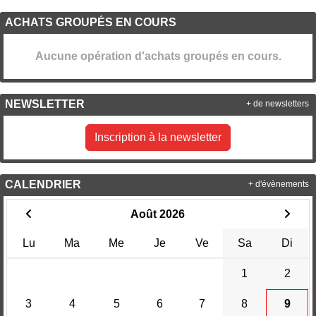
ACHATS GROUPÉS EN COURS
Aucune opération d'achats groupés en cours.
NEWSLETTER
+ de newsletters
Inscription à la newsletter
CALENDRIER
+ d'évènements
Août 2026
Lu
Ma
Me
Je
Ve
Sa
Di
1
2
3
4
5
6
7
8
9