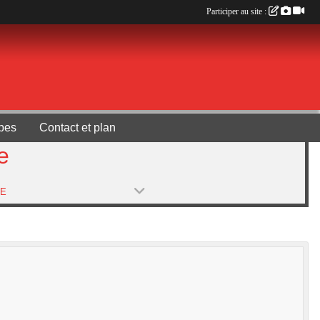
Participer au site :
pes
Contact et plan
e
PE