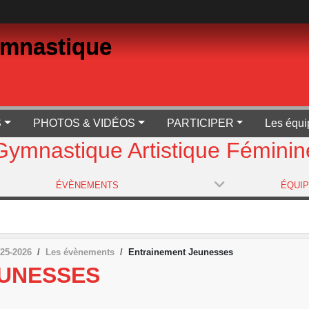
ymnastique
S
PHOTOS & VIDÉOS
PARTICIPER
Les équi
Gymnastique Artistique Féminin
ÉVÈNEMENTS
ÉQUI
25-2026
Les évènements
Entrainement Jeunesses
EUNESSES