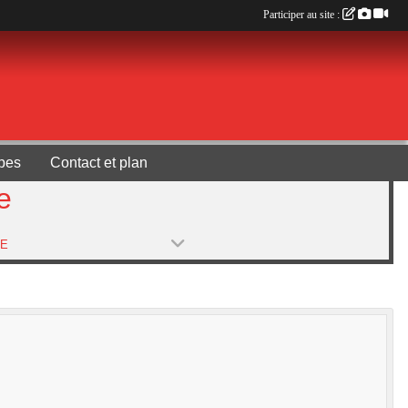
Participer au site :
pes
Contact et plan
e
PE