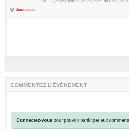
Lieu :
Gymnase port au blé 28 Chem. du Bois Coque
Jeunesses
COMMENTEZ L’ÉVÈNEMENT
Connectez-vous
pour pouvoir participer aux commenta