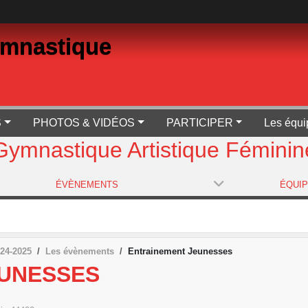
ymnastique
S
PHOTOS & VIDÉOS
PARTICIPER
Les équi
Gymnastique Artistique Féminin
ÉVÈNEMENTS
ÉQUI
24-2025
Les évènements
Entrainement Jeunesses
EUNESSES