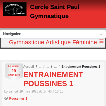
Panneau de gestion des cookies
Cercle Saint Paul
Gymnastique
Gymnastique Artistique Féminine
Le
samedi
Accueil
Entrainement Poussines 1
29
ENTRAINEMENT
MARS
2025
POUSSINES 1
Le
samedi
29
mars
2025
de 14h45 à 16h15
Poussines 1