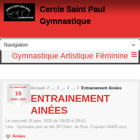
Panneau de gestion des cookies
Cercle Saint Paul
Gymnastique
Gymnastique Artistique Féminine
Le
mercredi
Accueil
Entrainement Ainées
15
ENTRAINEMENT
JANV.
2025
AINÉES
Le
mercredi
15
janv.
2025
de 18h30 à 20h15
Lieu :
Gymnase port au blé 28 Chem. du Bois Coquelin
44400
reze
Ainées