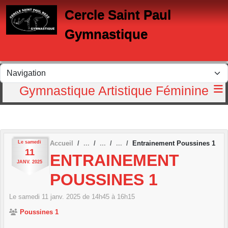
Panneau de gestion des cookies
Cercle Saint Paul
Gymnastique
Gymnastique Artistique Féminine
Le
samedi
Accueil
Entrainement Poussines 1
11
ENTRAINEMENT
JANV.
2025
POUSSINES 1
Le
samedi
11
janv.
2025
de 14h45 à 16h15
Poussines 1