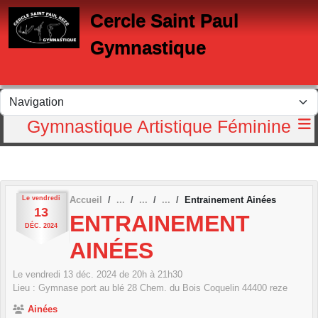
Panneau de gestion des cookies
Cercle Saint Paul
Gymnastique
Gymnastique Artistique Féminine
Le
vendredi
Accueil
Entrainement Ainées
13
ENTRAINEMENT
DÉC.
2024
AINÉES
Le
vendredi
13
déc.
2024
de 20h à 21h30
Lieu :
Gymnase port au blé 28 Chem. du Bois Coquelin
44400
reze
Ainées