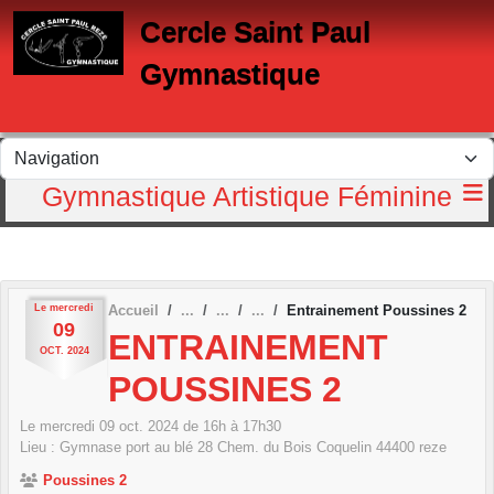
Panneau de gestion des cookies
Cercle Saint Paul
Gymnastique
Gymnastique Artistique Féminine
Le
mercredi
Accueil
Entrainement Poussines 2
09
ENTRAINEMENT
OCT.
2024
POUSSINES 2
Le
mercredi
09
oct.
2024
de 16h à 17h30
Lieu :
Gymnase port au blé 28 Chem. du Bois Coquelin
44400
reze
Poussines 2