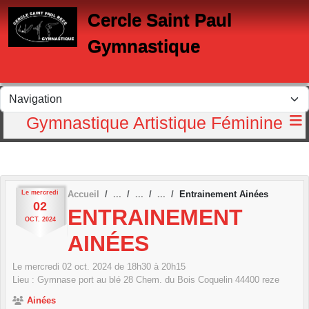
Panneau de gestion des cookies
Cercle Saint Paul
Gymnastique
Gymnastique Artistique Féminine
Le
mercredi
Accueil
Entrainement Ainées
02
ENTRAINEMENT
OCT.
2024
AINÉES
Le
mercredi
02
oct.
2024
de 18h30 à 20h15
Lieu :
Gymnase port au blé 28 Chem. du Bois Coquelin
44400
reze
Ainées