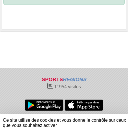
SPORTS
REGIONS
11954
visites
Charte cookies
Gestion des cookies
Ce site utilise des cookies et vous donne le contrôle sur ceux
Informations légales
Signaler un contenu inapproprié
que vous souhaitez activer