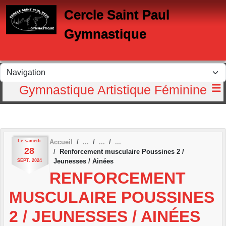
Panneau de gestion des cookies
Cercle Saint Paul
Gymnastique
Gymnastique Artistique Féminine
Le
samedi
Accueil
28
Renforcement musculaire Poussines 2 /
Jeunesses / Ainées
SEPT.
2024
RENFORCEMENT
MUSCULAIRE POUSSINES
2 / JEUNESSES / AINÉES