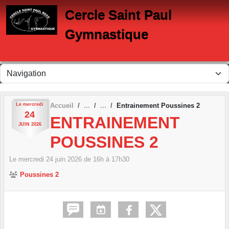
Panneau de gestion des cookies
Cercle Saint Paul
Gymnastique
Le
mercredi
Accueil
Entrainement Poussines 2
24
ENTRAINEMENT
JUIN
2026
POUSSINES 2
Le
mercredi
24
juin
2026
de 16h à 17h30
Poussines 2