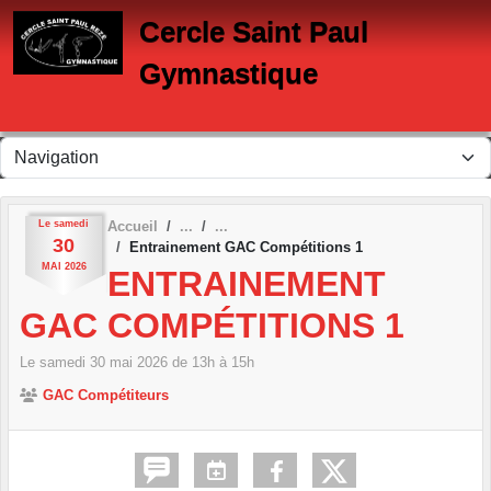
Panneau de gestion des cookies
Cercle Saint Paul
Gymnastique
Le
samedi
Accueil
30
Entrainement GAC Compétitions 1
MAI
2026
ENTRAINEMENT
GAC COMPÉTITIONS 1
Le
samedi
30
mai
2026
de 13h à 15h
GAC Compétiteurs