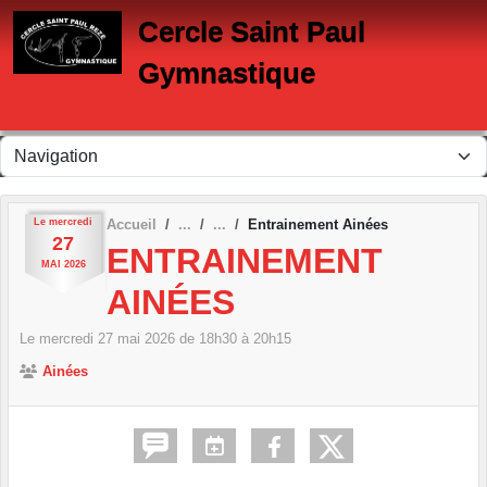
Panneau de gestion des cookies
Cercle Saint Paul
Gymnastique
Le
mercredi
Accueil
Entrainement Ainées
27
ENTRAINEMENT
MAI
2026
AINÉES
Le
mercredi
27
mai
2026
de 18h30 à 20h15
Ainées