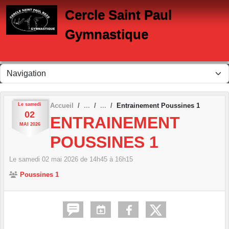
Panneau de gestion des cookies
Cercle Saint Paul
Gymnastique
Le
samedi
Accueil
Entrainement Poussines 1
02
ENTRAINEMENT
MAI
2026
POUSSINES 1
Le
samedi
02
mai
2026
de 14h45 à 16h15
Poussines 1