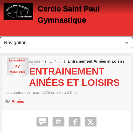
Panneau de gestion des cookies
Cercle Saint Paul
Gymnastique
Le
vendredi
Accueil
Entrainement Ainées et Loisirs
27
ENTRAINEMENT
MARS
2026
AINÉES ET LOISIRS
Le
vendredi
27
mars
2026
de 20h à 21h30
Ainées