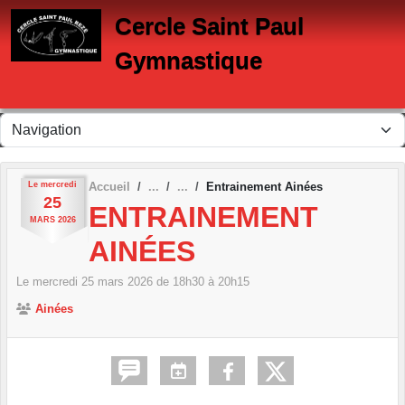
Panneau de gestion des cookies
Cercle Saint Paul
Gymnastique
Le
mercredi
Accueil
Entrainement Ainées
25
ENTRAINEMENT
MARS
2026
AINÉES
Le
mercredi
25
mars
2026
de 18h30 à 20h15
Ainées