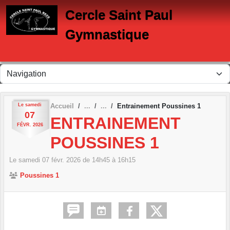
Panneau de gestion des cookies
Cercle Saint Paul
Gymnastique
Le
samedi
Accueil
Entrainement Poussines 1
07
ENTRAINEMENT
FÉVR.
2026
POUSSINES 1
Le
samedi
07
févr.
2026
de 14h45 à 16h15
Poussines 1