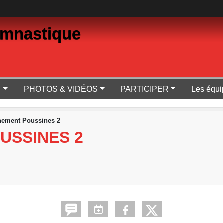
ymnastique
S
PHOTOS & VIDÉOS
PARTICIPER
Les équi
nement Poussines 2
USSINES 2