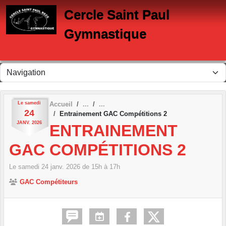
Panneau de gestion des cookies
Cercle Saint Paul
Gymnastique
Le
samedi
Accueil
24
Entrainement GAC Compétitions 2
JANV.
2026
ENTRAINEMENT
GAC COMPÉTITIONS 2
Le
samedi
24
janv.
2026
de 15h à 17h
GAC Compétiteurs