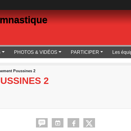
ymnastique
S
PHOTOS & VIDÉOS
PARTICIPER
Les équi
nement Poussines 2
USSINES 2