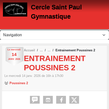
Panneau de gestion des cookies
Cercle Saint Paul
Gymnastique
Le
mercredi
Accueil
Entrainement Poussines 2
14
ENTRAINEMENT
JANV.
2026
POUSSINES 2
Le
mercredi
14
janv.
2026
de 16h à 17h30
Poussines 2