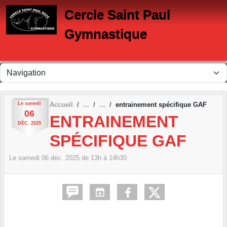
Panneau de gestion des cookies
Cercle Saint Paul
Gymnastique
Le
samedi
Accueil
entrainement spécifique GAF
06
ENTRAINEMENT
DÉC.
2025
SPÉCIFIQUE GAF
Le
samedi
06
déc.
2025
de 13h à 14h30