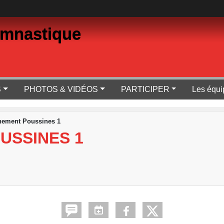
ymnastique
S
PHOTOS & VIDÉOS
PARTICIPER
Les équi
nement Poussines 1
USSINES 1