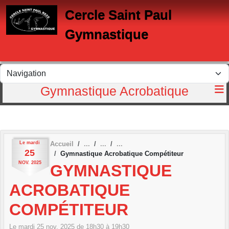
Panneau de gestion des cookies
Cercle Saint Paul
Gymnastique
Gymnastique Acrobatique
Le
mardi
Accueil
25
Gymnastique Acrobatique Compétiteur
NOV.
2025
GYMNASTIQUE
ACROBATIQUE
COMPÉTITEUR
Le
mardi
25
nov.
2025
de 18h30 à 19h30