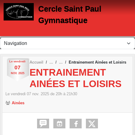
Panneau de gestion des cookies
Cercle Saint Paul
Gymnastique
Le
vendredi
Accueil
Entrainement Ainées et Loisirs
07
ENTRAINEMENT
NOV.
2025
AINÉES ET LOISIRS
Le
vendredi
07
nov.
2025
de 20h à 21h30
Ainées