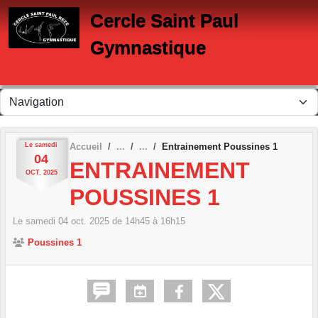
Panneau de gestion des cookies
Cercle Saint Paul
Gymnastique
Le
samedi
Accueil
Entrainement Poussines 1
04
ENTRAINEMENT
OCT.
2025
POUSSINES 1
Le
samedi
04
oct.
2025
de 14h45 à 16h15
Poussines 1