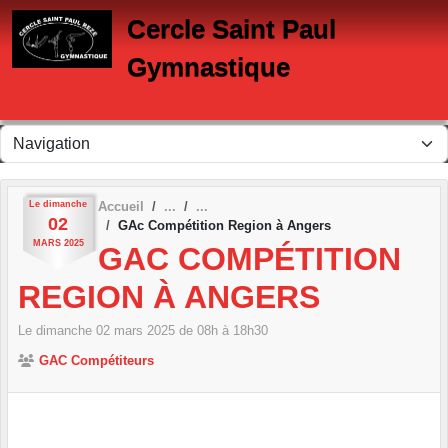
Panneau de gestion des cookies
Cercle Saint Paul
Gymnastique
Le
dimanche
Accueil
02
GAc Compétition Region à Angers
MARS
2025
GAC COMPÉTITION
REGION À ANGERS
Le
dimanche
02
mars
2025
de 08h à 18h30
GAC Compétiteurs