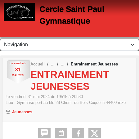
Panneau de gestion des cookies
Cercle Saint Paul
Gymnastique
Le
vendredi
Accueil
Entrainement Jeunesses
31
ENTRAINEMENT
MAI
2024
JEUNESSES
Le
vendredi
31
mai
2024
de 19h15 à 20h30
Lieu :
Gymnase port au blé 28 Chem. du Bois Coquelin
44400
reze
Jeunesses